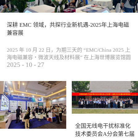
深耕 EMC 领域，共探行业新机遇-2025年上海电磁
兼容展
2025 年 10 月 22 日，为期三天的 “EMC/China 2025 上
海电磁兼容・微波天线及材料展” 在上海世博展览馆圆
2025
-
10
-
27
满落下帷幕。作为电磁兼容领域的行业盛会，本届展
会云集了众多国内专家学者和技术骨干，聚焦EMC技
术的最新进展与行业未来趋势，通过专题演讲、技术
研讨及产品展示等多种形式，深入交流行业见解，踊
跃探索合作空间，为电磁兼容领域的高质量发展汇聚
了新动能。产品展示展会现场，公司展示了...
全国无线电干扰标准化
技术委员会A分会第七届