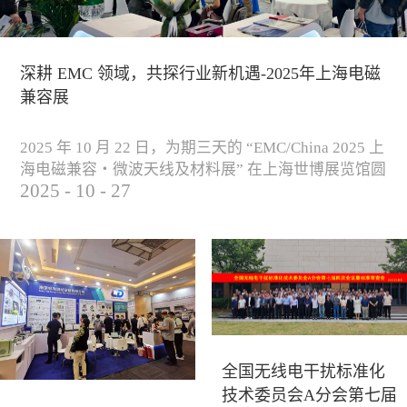
深耕 EMC 领域，共探行业新机遇-2025年上海电磁
兼容展
2025 年 10 月 22 日，为期三天的 “EMC/China 2025 上
海电磁兼容・微波天线及材料展” 在上海世博展览馆圆
2025
-
10
-
27
满落下帷幕。作为电磁兼容领域的行业盛会，本届展
会云集了众多国内专家学者和技术骨干，聚焦EMC技
术的最新进展与行业未来趋势，通过专题演讲、技术
研讨及产品展示等多种形式，深入交流行业见解，踊
跃探索合作空间，为电磁兼容领域的高质量发展汇聚
了新动能。产品展示展会现场，公司展示了...
全国无线电干扰标准化
技术委员会A分会第七届