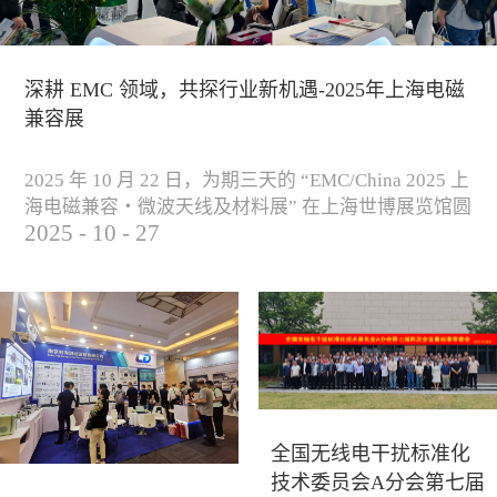
深耕 EMC 领域，共探行业新机遇-2025年上海电磁
兼容展
2025 年 10 月 22 日，为期三天的 “EMC/China 2025 上
海电磁兼容・微波天线及材料展” 在上海世博展览馆圆
2025
-
10
-
27
满落下帷幕。作为电磁兼容领域的行业盛会，本届展
会云集了众多国内专家学者和技术骨干，聚焦EMC技
术的最新进展与行业未来趋势，通过专题演讲、技术
研讨及产品展示等多种形式，深入交流行业见解，踊
跃探索合作空间，为电磁兼容领域的高质量发展汇聚
了新动能。产品展示展会现场，公司展示了...
全国无线电干扰标准化
技术委员会A分会第七届