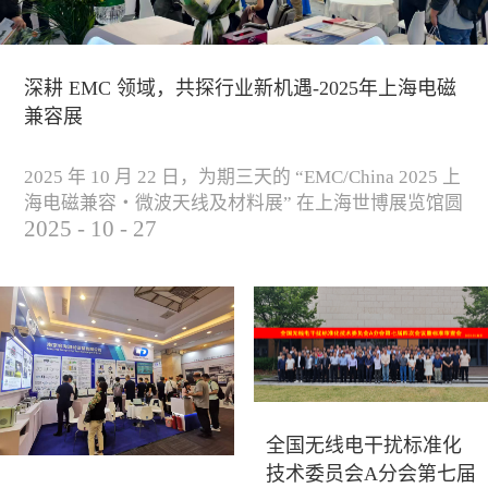
深耕 EMC 领域，共探行业新机遇-2025年上海电磁
兼容展
2025 年 10 月 22 日，为期三天的 “EMC/China 2025 上
海电磁兼容・微波天线及材料展” 在上海世博展览馆圆
2025
-
10
-
27
满落下帷幕。作为电磁兼容领域的行业盛会，本届展
会云集了众多国内专家学者和技术骨干，聚焦EMC技
术的最新进展与行业未来趋势，通过专题演讲、技术
研讨及产品展示等多种形式，深入交流行业见解，踊
跃探索合作空间，为电磁兼容领域的高质量发展汇聚
了新动能。产品展示展会现场，公司展示了...
全国无线电干扰标准化
技术委员会A分会第七届