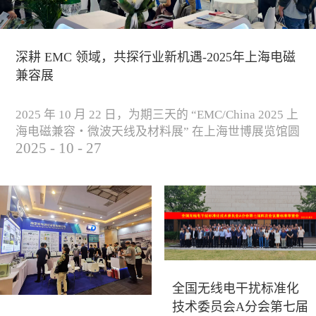
深耕 EMC 领域，共探行业新机遇-2025年上海电磁
兼容展
2025 年 10 月 22 日，为期三天的 “EMC/China 2025 上
海电磁兼容・微波天线及材料展” 在上海世博展览馆圆
2025
-
10
-
27
满落下帷幕。作为电磁兼容领域的行业盛会，本届展
会云集了众多国内专家学者和技术骨干，聚焦EMC技
术的最新进展与行业未来趋势，通过专题演讲、技术
研讨及产品展示等多种形式，深入交流行业见解，踊
跃探索合作空间，为电磁兼容领域的高质量发展汇聚
了新动能。产品展示展会现场，公司展示了...
全国无线电干扰标准化
技术委员会A分会第七届