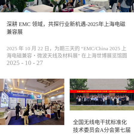
深耕 EMC 领域，共探行业新机遇-2025年上海电磁
兼容展
2025 年 10 月 22 日，为期三天的 “EMC/China 2025 上
海电磁兼容・微波天线及材料展” 在上海世博展览馆圆
2025
-
10
-
27
满落下帷幕。作为电磁兼容领域的行业盛会，本届展
会云集了众多国内专家学者和技术骨干，聚焦EMC技
术的最新进展与行业未来趋势，通过专题演讲、技术
研讨及产品展示等多种形式，深入交流行业见解，踊
跃探索合作空间，为电磁兼容领域的高质量发展汇聚
了新动能。产品展示展会现场，公司展示了...
全国无线电干扰标准化
技术委员会A分会第七届