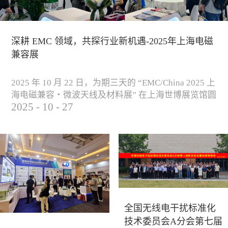
深耕 EMC 领域，共探行业新机遇-2025年上海电磁
兼容展
2025 年 10 月 22 日，为期三天的 “EMC/China 2025 上
海电磁兼容・微波天线及材料展” 在上海世博展览馆圆
2025
-
10
-
27
满落下帷幕。作为电磁兼容领域的行业盛会，本届展
会云集了众多国内专家学者和技术骨干，聚焦EMC技
术的最新进展与行业未来趋势，通过专题演讲、技术
研讨及产品展示等多种形式，深入交流行业见解，踊
跃探索合作空间，为电磁兼容领域的高质量发展汇聚
了新动能。产品展示展会现场，公司展示了...
全国无线电干扰标准化
技术委员会A分会第七届