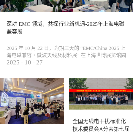
深耕 EMC 领域，共探行业新机遇-2025年上海电磁
兼容展
2025 年 10 月 22 日，为期三天的 “EMC/China 2025 上
海电磁兼容・微波天线及材料展” 在上海世博展览馆圆
2025
-
10
-
27
满落下帷幕。作为电磁兼容领域的行业盛会，本届展
会云集了众多国内专家学者和技术骨干，聚焦EMC技
术的最新进展与行业未来趋势，通过专题演讲、技术
研讨及产品展示等多种形式，深入交流行业见解，踊
跃探索合作空间，为电磁兼容领域的高质量发展汇聚
了新动能。产品展示展会现场，公司展示了...
全国无线电干扰标准化
技术委员会A分会第七届