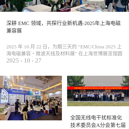
深耕 EMC 领域，共探行业新机遇-2025年上海电磁
兼容展
2025 年 10 月 22 日，为期三天的 “EMC/China 2025 上
海电磁兼容・微波天线及材料展” 在上海世博展览馆圆
2025
-
10
-
27
满落下帷幕。作为电磁兼容领域的行业盛会，本届展
会云集了众多国内专家学者和技术骨干，聚焦EMC技
术的最新进展与行业未来趋势，通过专题演讲、技术
研讨及产品展示等多种形式，深入交流行业见解，踊
跃探索合作空间，为电磁兼容领域的高质量发展汇聚
了新动能。产品展示展会现场，公司展示了...
全国无线电干扰标准化
技术委员会A分会第七届