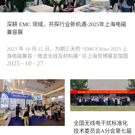
深耕 EMC 领域，共探行业新机遇-2025年上海电磁
兼容展
2025 年 10 月 22 日，为期三天的 “EMC/China 2025 上
海电磁兼容・微波天线及材料展” 在上海世博展览馆圆
2025
-
10
-
27
满落下帷幕。作为电磁兼容领域的行业盛会，本届展
会云集了众多国内专家学者和技术骨干，聚焦EMC技
术的最新进展与行业未来趋势，通过专题演讲、技术
研讨及产品展示等多种形式，深入交流行业见解，踊
跃探索合作空间，为电磁兼容领域的高质量发展汇聚
了新动能。产品展示展会现场，公司展示了...
全国无线电干扰标准化
技术委员会A分会第七届