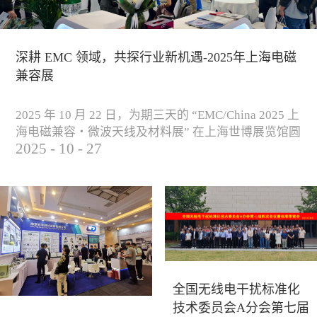
深耕 EMC 领域，共探行业新机遇-2025年上海电磁
兼容展
2025 年 10 月 22 日，为期三天的 “EMC/China 2025 上
海电磁兼容・微波天线及材料展” 在上海世博展览馆圆
2025
-
10
-
27
满落下帷幕。作为电磁兼容领域的行业盛会，本届展
会云集了众多国内专家学者和技术骨干，聚焦EMC技
术的最新进展与行业未来趋势，通过专题演讲、技术
研讨及产品展示等多种形式，深入交流行业见解，踊
跃探索合作空间，为电磁兼容领域的高质量发展汇聚
了新动能。产品展示展会现场，公司展示了...
全国无线电干扰标准化
技术委员会A分会第七届