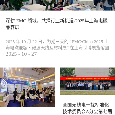
深耕 EMC 领域，共探行业新机遇-2025年上海电磁
兼容展
2025 年 10 月 22 日，为期三天的 “EMC/China 2025 上
海电磁兼容・微波天线及材料展” 在上海世博展览馆圆
2025
-
10
-
27
满落下帷幕。作为电磁兼容领域的行业盛会，本届展
会云集了众多国内专家学者和技术骨干，聚焦EMC技
术的最新进展与行业未来趋势，通过专题演讲、技术
研讨及产品展示等多种形式，深入交流行业见解，踊
跃探索合作空间，为电磁兼容领域的高质量发展汇聚
了新动能。产品展示展会现场，公司展示了...
全国无线电干扰标准化
技术委员会A分会第七届