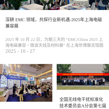
深耕 EMC 领域，共探行业新机遇-2025年上海电磁
兼容展
2025 年 10 月 22 日，为期三天的 “EMC/China 2025 上
海电磁兼容・微波天线及材料展” 在上海世博展览馆圆
2025
-
10
-
27
满落下帷幕。作为电磁兼容领域的行业盛会，本届展
会云集了众多国内专家学者和技术骨干，聚焦EMC技
术的最新进展与行业未来趋势，通过专题演讲、技术
研讨及产品展示等多种形式，深入交流行业见解，踊
跃探索合作空间，为电磁兼容领域的高质量发展汇聚
了新动能。产品展示展会现场，公司展示了...
全国无线电干扰标准化
技术委员会A分会第七届