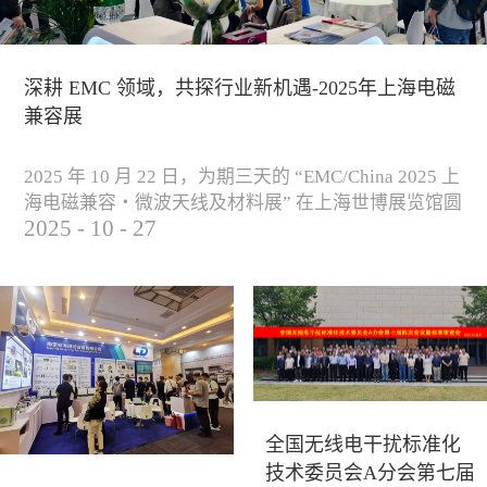
深耕 EMC 领域，共探行业新机遇-2025年上海电磁
兼容展
2025 年 10 月 22 日，为期三天的 “EMC/China 2025 上
海电磁兼容・微波天线及材料展” 在上海世博展览馆圆
2025
-
10
-
27
满落下帷幕。作为电磁兼容领域的行业盛会，本届展
会云集了众多国内专家学者和技术骨干，聚焦EMC技
术的最新进展与行业未来趋势，通过专题演讲、技术
研讨及产品展示等多种形式，深入交流行业见解，踊
跃探索合作空间，为电磁兼容领域的高质量发展汇聚
了新动能。产品展示展会现场，公司展示了...
全国无线电干扰标准化
技术委员会A分会第七届