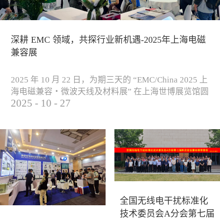
深耕 EMC 领域，共探行业新机遇-2025年上海电磁
兼容展
2025 年 10 月 22 日，为期三天的 “EMC/China 2025 上
海电磁兼容・微波天线及材料展” 在上海世博展览馆圆
2025
-
10
-
27
满落下帷幕。作为电磁兼容领域的行业盛会，本届展
会云集了众多国内专家学者和技术骨干，聚焦EMC技
术的最新进展与行业未来趋势，通过专题演讲、技术
研讨及产品展示等多种形式，深入交流行业见解，踊
跃探索合作空间，为电磁兼容领域的高质量发展汇聚
了新动能。产品展示展会现场，公司展示了...
全国无线电干扰标准化
技术委员会A分会第七届