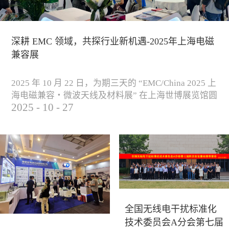
深耕 EMC 领域，共探行业新机遇-2025年上海电磁
兼容展
2025 年 10 月 22 日，为期三天的 “EMC/China 2025 上
海电磁兼容・微波天线及材料展” 在上海世博展览馆圆
2025
-
10
-
27
满落下帷幕。作为电磁兼容领域的行业盛会，本届展
会云集了众多国内专家学者和技术骨干，聚焦EMC技
术的最新进展与行业未来趋势，通过专题演讲、技术
研讨及产品展示等多种形式，深入交流行业见解，踊
跃探索合作空间，为电磁兼容领域的高质量发展汇聚
了新动能。产品展示展会现场，公司展示了...
全国无线电干扰标准化
技术委员会A分会第七届