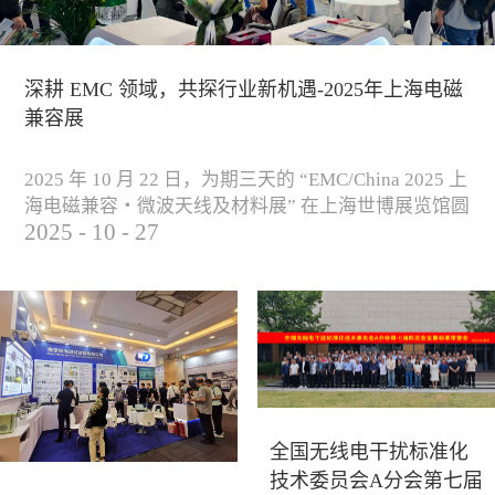
深耕 EMC 领域，共探行业新机遇-2025年上海电磁
兼容展
2025 年 10 月 22 日，为期三天的 “EMC/China 2025 上
海电磁兼容・微波天线及材料展” 在上海世博展览馆圆
2025
-
10
-
27
满落下帷幕。作为电磁兼容领域的行业盛会，本届展
会云集了众多国内专家学者和技术骨干，聚焦EMC技
术的最新进展与行业未来趋势，通过专题演讲、技术
研讨及产品展示等多种形式，深入交流行业见解，踊
跃探索合作空间，为电磁兼容领域的高质量发展汇聚
了新动能。产品展示展会现场，公司展示了...
全国无线电干扰标准化
技术委员会A分会第七届