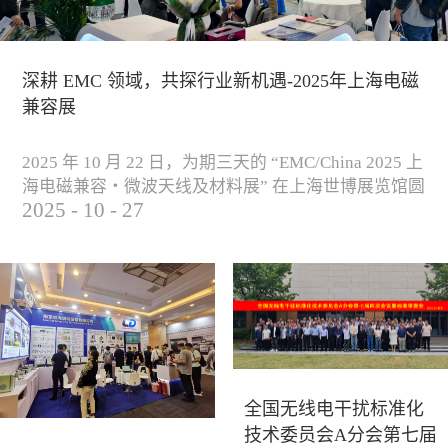
深耕 EMC 领域，共探行业新机遇-2025年上海电磁
兼容展
2025 年 10 月 22 日，为期三天的 “EMC/China 2025 上
海电磁兼容・微波天线及材料展” 在上海世博展览馆圆
2025
-
10
-
27
满落下帷幕。作为电磁兼容领域的行业盛会，本届展
会云集了众多国内专家学者和技术骨干，聚焦EMC技
术的最新进展与行业未来趋势，通过专题演讲、技术
研讨及产品展示等多种形式，深入交流行业见解，踊
跃探索合作空间，为电磁兼容领域的高质量发展汇聚
了新动能。产品展示展会现场，公司展示了...
全国无线电干扰标准化
技术委员会A分会第七届