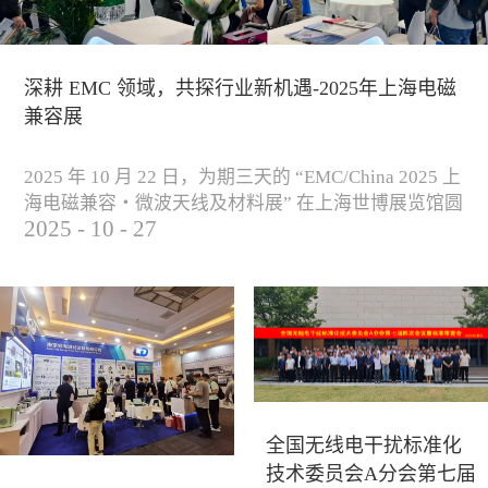
深耕 EMC 领域，共探行业新机遇-2025年上海电磁
兼容展
2025 年 10 月 22 日，为期三天的 “EMC/China 2025 上
海电磁兼容・微波天线及材料展” 在上海世博展览馆圆
2025
-
10
-
27
满落下帷幕。作为电磁兼容领域的行业盛会，本届展
会云集了众多国内专家学者和技术骨干，聚焦EMC技
术的最新进展与行业未来趋势，通过专题演讲、技术
研讨及产品展示等多种形式，深入交流行业见解，踊
跃探索合作空间，为电磁兼容领域的高质量发展汇聚
了新动能。产品展示展会现场，公司展示了...
全国无线电干扰标准化
技术委员会A分会第七届