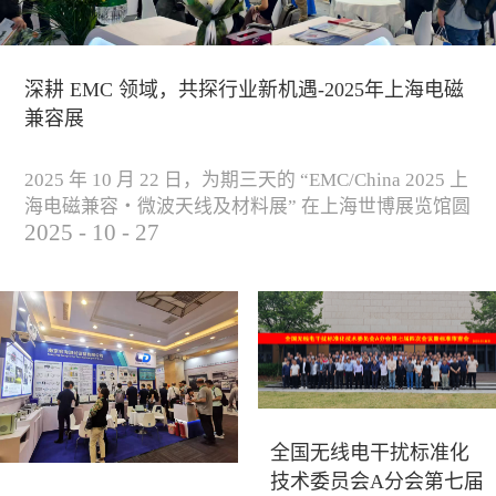
深耕 EMC 领域，共探行业新机遇-2025年上海电磁
兼容展
2025 年 10 月 22 日，为期三天的 “EMC/China 2025 上
海电磁兼容・微波天线及材料展” 在上海世博展览馆圆
2025
-
10
-
27
满落下帷幕。作为电磁兼容领域的行业盛会，本届展
会云集了众多国内专家学者和技术骨干，聚焦EMC技
术的最新进展与行业未来趋势，通过专题演讲、技术
研讨及产品展示等多种形式，深入交流行业见解，踊
跃探索合作空间，为电磁兼容领域的高质量发展汇聚
了新动能。产品展示展会现场，公司展示了...
全国无线电干扰标准化
技术委员会A分会第七届